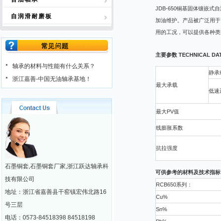
JDB-650铜基固体镶嵌
自润滑耐磨板
加油维护。产品被广泛用于
用的工况，可以提供各种类
主要参数 TECHNICAL DA
轴承的材料与性能有什么关系？
静承
浙江嘉善-中国无油轴承基地！
最大承载
低速
最大PV值
线膨胀系数
抗拉强度
石墨铜套,石墨铜套厂家,浙江跃达轴承科
可供参考的材料及技术指标
技有限公司
RCB650系列：
地址：浙江省嘉善县干窑镇宏伟北路16
Cu%
号三层
Sn%
电话：0573-84518398 84518198