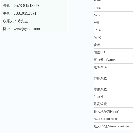
Pb%
传真：0573-84518298
Zn%
手机：13819351571
Ni%
联系人：褚先生
Al%
网址：www.jsydzc.com
Fe%
Mn%
密度
硬度HB
可拉长力N/m㎡
延伸率%
膨胀系数
摩擦系数
导热性
最高温度
最大承受力N/m㎡
Max.speedm/min
最大PV值N/m㎡﹡m/min