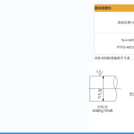
固体润滑剂
高纯石墨+
SL4+MO
PTFE+MO
JDB-650标准轴承尺寸表